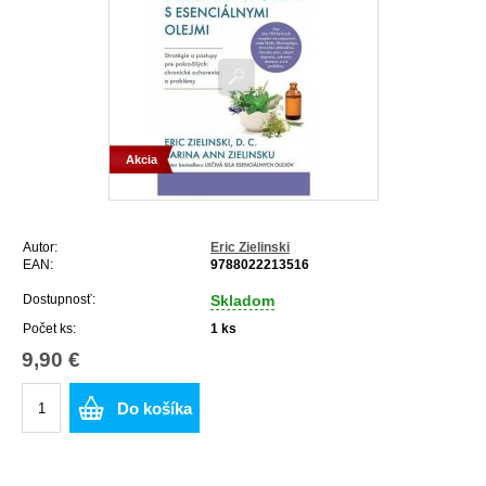
Akcia
Autor:
Eric Zielinski
EAN:
9788022213516
Dostupnosť:
Skladom
Počet ks:
1
ks
9,90 €
Do košíka