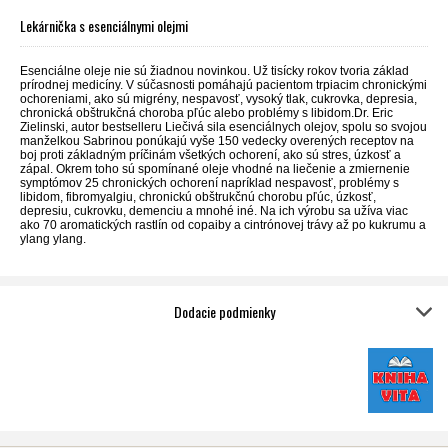
Lekárnička s esenciálnymi olejmi
Esenciálne oleje nie sú žiadnou novinkou. Už tisícky rokov tvoria základ
prírodnej medicíny. V súčasnosti pomáhajú pacientom trpiacim chronickými
ochoreniami, ako sú migrény, nespavosť, vysoký tlak, cukrovka, depresia,
chronická obštrukčná choroba pľúc alebo problémy s libidom.Dr. Eric
Zielinski, autor bestselleru Liečivá sila esenciálnych olejov, spolu so svojou
manželkou Sabrinou ponúkajú vyše 150 vedecky overených receptov na
boj proti základným príčinám všetkých ochorení, ako sú stres, úzkosť a
zápal. Okrem toho sú spomínané oleje vhodné na liečenie a zmiernenie
symptómov 25 chronických ochorení napríklad nespavosť, problémy s
libidom, fibromyalgiu, chronickú obštrukčnú chorobu pľúc, úzkosť,
depresiu, cukrovku, demenciu a mnohé iné. Na ich výrobu sa užíva viac
ako 70 aromatických rastlín od copaiby a cintrónovej trávy až po kukrumu a
ylang ylang.
Dodacie podmienky