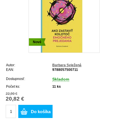
Nové
Autor:
Barbara Sviežená
EAN:
9788057500711
Dostupnosť:
Skladom
Počet ks:
11
ks
22,90 €
20,82 €
Do košíka