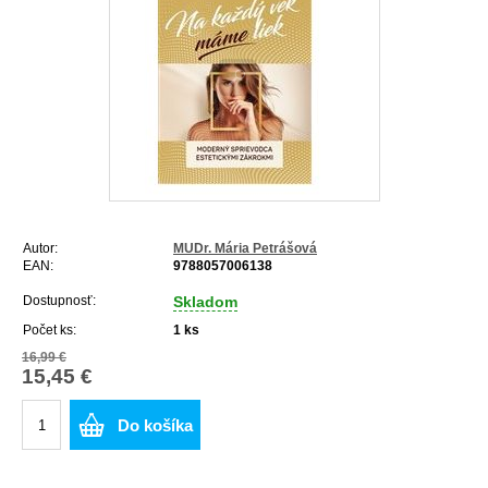
Autor:
MUDr. Mária Petrášová
EAN:
9788057006138
Dostupnosť:
Skladom
Počet ks:
1
ks
16,99 €
15,45 €
Do košíka