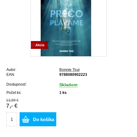
Akcia
Autor:
Bonnie Tsui
EAN:
9788080902223
Dostupnosť:
Skladom
Počet ks:
1
ks
13,99 €
7,- €
Do košíka