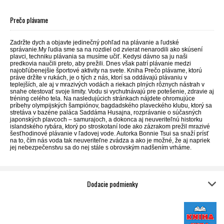
Prečo plávame
Zadržte dych a objavte jedinečný pohľad na plávanie a ľudské
správanie.My ľudia sme sa na rozdiel od zvierat nenarodili ako skúsení
plavci, techniku plávania sa musíme učiť. Kedysi dávno sa ju naši
predkovia naučili preto, aby prežili. Dnes však patrí plávanie medzi
najobľúbenejšie športové aktivity na svete. Kniha Prečo plávame, ktorú
práve držíte v rukách, je o tých z nás, ktorí sa oddávajú plávaniu v
teplejších, ale aj v mrazivých vodách a riekach plných rôznych nástrah v
snahe otestovať svoje limity. Vodu si vychutnávajú pre potešenie, zdravie aj
tréning celého tela. Na nasledujúcich stránkach nájdete ohromujúce
príbehy olympijských šampiónov, bagdadského plaveckého klubu, ktorý sa
stretáva v bazéne paláca Saddáma Husajna, rozprávanie o súčasných
japonských plavcoch – samurajoch, a dokonca aj neuveriteľnú historku
islandského rybára, ktorý po stroskotaní lode ako zázrakom prežil mrazivé
šesťhodinové plávanie v ľadovej vode. Autorka Bonnie Tsui sa snaží prísť
na to, čím nás voda tak neuveriteľne zvádza a ako je možné, že aj napriek
jej nebezpečenstvu sa do nej stále s obrovským nadšením vrháme.
Dodacie podmienky