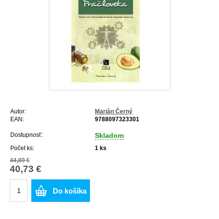
Autor:
Marián Černý
EAN:
9788097323301
Dostupnosť:
Skladom
Počet ks:
1
ks
44,80 €
40,73 €
Do košíka