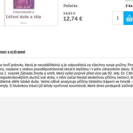
Počet ks:
2
ks
14,01 €
12,74 €
oci a uzdravení
e tvoří jednotu, která je neoddělitelná a je odpovědná za všechny svoje počiny. Pr
a, nastane s velkou pravděpodobností obrat k lepšímu i v jeho zdravotním stavu. II
a 1. svazek Záhada života a smrti, který vyšel poprvé před více jak 60. lety. Dr. Cti
nejpokrokovějších duchů své doby, v něm začal hledat skutečnou příčinu nemocí, která
ditelné sféře lidské duše. Velmi citlivě analyzuje příčiny lidského trápení ve hmotě
omyly. S hlubokou intuicí již tehdy vyciťoval souvislosti, které dnes postupně začín