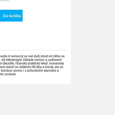
Do košíka
ovede-li nemocný ve své duši obrat od zlého ve
. díl etikoterapie Záhada nemoci a uzdravení
bor Bezděk, říčanský praktický lékař, humanista
 neleží ve viditelné říši těla a hmoty, ale ve
 – fyzickou nemoc i s průvodními starostmi a
áme uznávat.