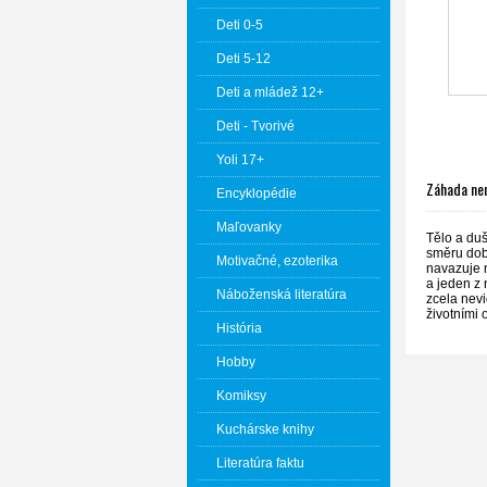
Deti 0-5
Deti 5-12
Deti a mládež 12+
Deti - Tvorivé
Yoli 17+
Záhada nem
Encyklopédie
Maľovanky
Tělo a duš
směru dobr
Motivačné, ezoterika
navazuje n
a jeden z 
Náboženská literatúra
zcela nevi
životními 
História
Hobby
Komiksy
Kuchárske knihy
Literatúra faktu