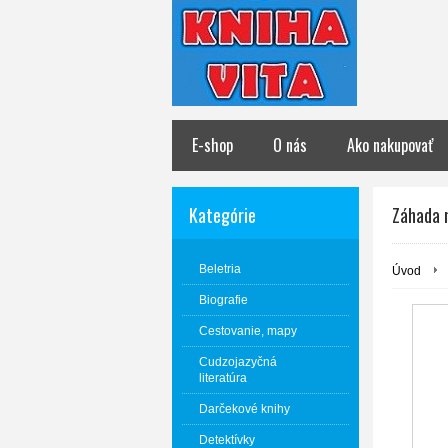
E-shop
O nás
Ako nakupovať
Kategórie
Záhada 
Beletria
Úvod
Biografie
Cestovanie, mapy
Cudzojazyčná
literatúra
Darčekové knihy
Detektívky