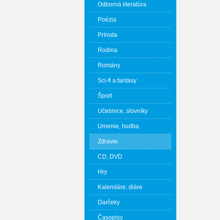
Odborná literatúra
Poézia
Príroda
Rodina
Romány
Sci-fi a fantasy
Šport
Učebnice, slovníky
Umenie, hudba
Zdravie
CD, DVD
Hry
Kalendáre, diáre
Darčeky
Časopisy