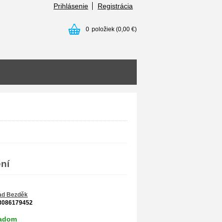
Prihlásenie
Registrácia
0
položiek
(0,00 €)
ní
ad Bezděk
8086179452
ladom