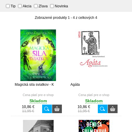
Tip
Akcia
Zľava
Novinka
Zobrazené produkty
1 - 4
z celkových
4
Magická sila sviatkov - K
Agáta
Cena platí pre e-shop
Cena platí pre e-shop
Skladom
Skladom
10,86 €
10,86 €
11,95 €
11,95 €