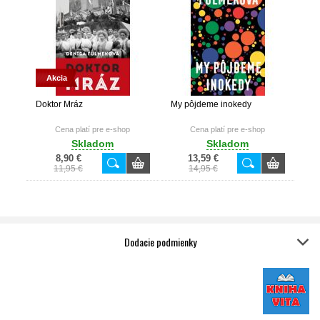
Akcia
Doktor Mráz
My pôjdeme inokedy
Cena platí pre e-shop
Cena platí pre e-shop
Skladom
Skladom
8,90 €
13,59 €
11,95 €
14,95 €
Dodacie podmienky