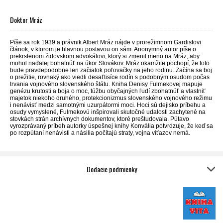
Doktor Mráz
Píše sa rok 1939 a právnik Albert Mráz nájde v prorežimnom Gardistovi
článok, v ktorom je hlavnou postavou on sám. Anonymný autor píše o
prekrstenom židovskom advokátovi, ktorý si zmenil meno na Mráz, aby
mohol naďalej bohatnúť na úkor Slovákov. Mráz okamžite pochopí, že toto
bude pravdepodobne len začiatok poľovačky na jeho rodinu. Začína sa boj
o prežitie, rovnaký ako viedli desaťtisíce rodín s podobným osudom počas
trvania vojnového slovenského štátu. Kniha Denisy Fulmekovej mapuje
genézu krutosti a boja o moc, túžbu obyčajných ľudí zbohatnúť a vlastniť
majetok niekoho druhého, protekcionizmus slovenského vojnového režimu
i nenávisť medzi samotnými uzurpátormi moci. Hoci sú dejisko príbehu a
osudy vymyslené, Fulmekovú inšpirovali skutočné udalosti zachytené na
stovkách strán archívnych dokumentov, ktoré preštudovala. Pútavo
vyrozprávaný príbeh autorky úspešnej knihy Konvália potvrdzuje, že keď sa
po rozpútaní nenávisti a násilia počítajú straty, vojna víťazov nemá.
Dodacie podmienky