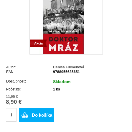
Akcia
Autor:
Denisa Fulmeková
EAN:
9788055635651
Dostupnosť:
Skladom
Počet ks:
1
ks
11,95 €
8,90 €
Do košíka