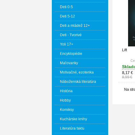
Deti 0-5
Deti 5-12
Deti a mládež 12+
Deti - Tvorivé
Yoli 17+
Lift
Encyklopédie
Cen
Maľovanky
Sklad
Motivačné, ezoterika
8,17 €
8,99 €
Náboženská literatúra
Na str
História
Hobby
Komiksy
Kuchárske knihy
Literatúra faktu