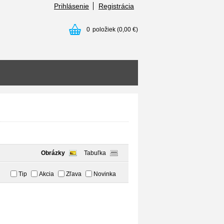
Prihlásenie
Registrácia
0
položiek
(0,00 €)
Obrázky
Tabuľka
Tip
Akcia
Zľava
Novinka