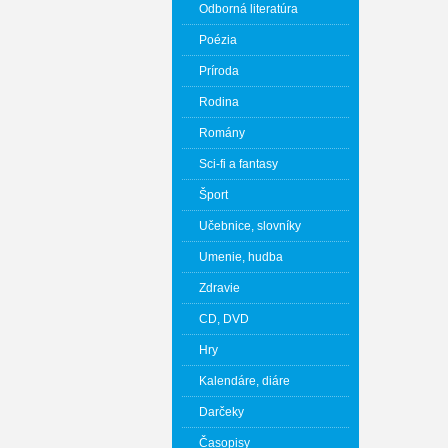
Odborná literatúra
Poézia
Príroda
Rodina
Romány
Sci-fi a fantasy
Šport
Učebnice, slovníky
Umenie, hudba
Zdravie
CD, DVD
Hry
Kalendáre, diáre
Darčeky
Časopisy