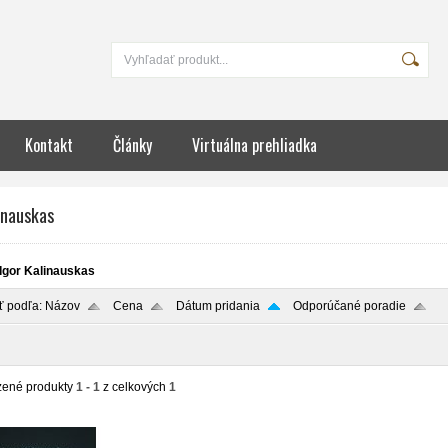
Kontakt
Články
Virtuálna prehliadka
inauskas
Igor Kalinauskas
ť podľa:
Názov
Cena
Dátum pridania
Odporúčané poradie
zené produkty
1 - 1
z celkových
1