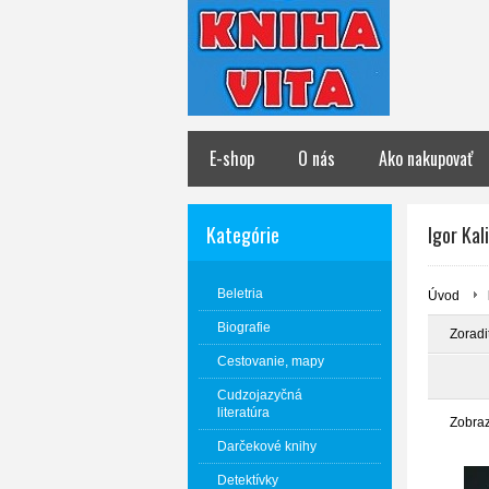
E-shop
O nás
Ako nakupovať
Kategórie
Igor Kal
Beletria
Úvod
Biografie
Zoradi
Cestovanie, mapy
Cudzojazyčná
literatúra
Zobra
Darčekové knihy
Detektívky