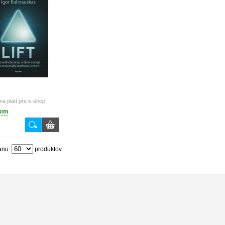
a platí pre e-shop
om
anu:
produktov.