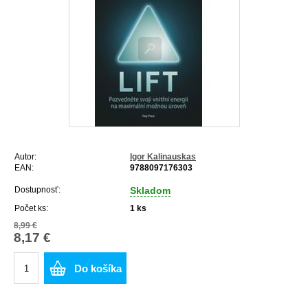
Autor:
Igor Kalinauskas
EAN:
9788097176303
Dostupnosť:
Skladom
Počet ks:
1
ks
8,99 €
8,17 €
Do košíka