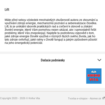
Lift
Máte před sebou výsledek mnohaletých zkušeností autora ze zkoumání a
využívání zdrojů energie, mechanizmů poznání a seberealizace člověka.
Lift, to je unikátní sborník praktických rad a cvičení k obnově a získání
životní energie, které Vám pomohou nejen ukázat, ale i samostatně řešit
problémy, které Vás znepokojují. Najdete tu podrobnou výpověď o tom,
jaké zdroje energie člověk využívá v různých fázích svého života, jak ho
tyto zdroje ovlivňují, jaké rytmy v životě fungují a jakým způsobem působí
na jeho energetický potenciál.
Dodacie podmienky
Copyright 2020 - 2026 © Kniha Vita
Tvorba e-shopov - Atomer.sk