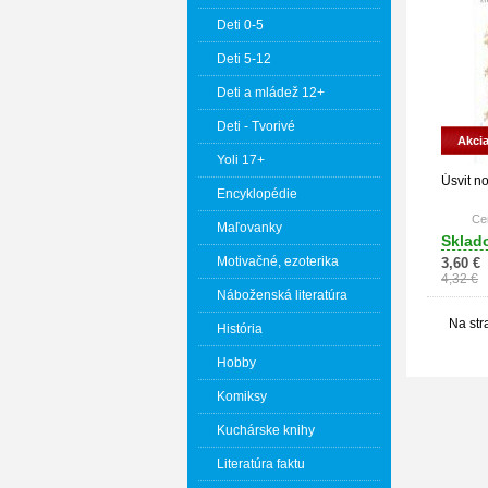
Deti 0-5
Deti 5-12
Deti a mládež 12+
Deti - Tvorivé
Akci
Yoli 17+
Úsvit n
Encyklopédie
Cen
Maľovanky
Sklad
Motivačné, ezoterika
3,60 €
4,32 €
Náboženská literatúra
Na str
História
Hobby
Komiksy
Kuchárske knihy
Literatúra faktu