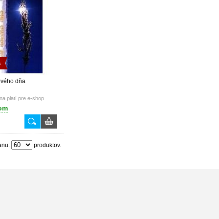
a
ového dňa
a platí pre e-shop
om
anu:
produktov.