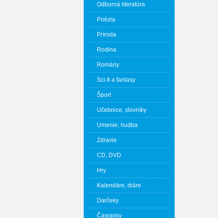
Odborná literatúra
Poézia
Príroda
Rodina
Romány
Sci-fi a fantasy
Šport
Učebnice, slovníky
Umenie, hudba
Zdravie
CD, DVD
Hry
Kalendáre, diáre
Darčeky
Časopisy