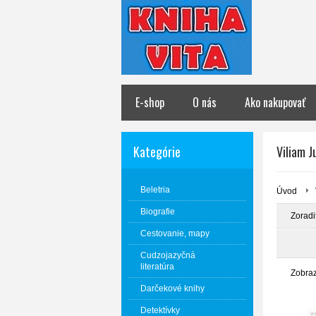
E-shop
O nás
Ako nakupovať
Kategórie
Viliam J
Beletria
Úvod
Biografie
Zoradi
Cestovanie, mapy
Cudzojazyčná
literatúra
Zobra
Darčekové knihy
Detektívky