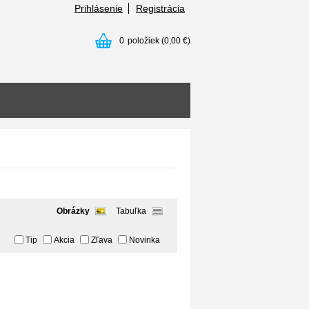
Prihlásenie
Registrácia
0
položiek
(0,00 €)
Obrázky
Tabuľka
Tip
Akcia
Zľava
Novinka