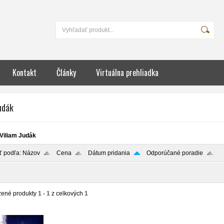
Kontakt
Články
Virtuálna prehliadka
udák
Viliam Judák
ť podľa:
Názov
Cena
Dátum pridania
Odporúčané poradie
zené produkty
1 - 1
z celkových
1