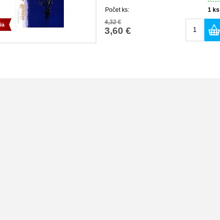
Počet ks:
1
ks
4,32 €
ia
3,60 €