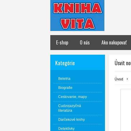
E-shop
O nás
Ako nakupovať
Kategórie
Úsvit n
Beletria
Úvod
Biografie
Cestovanie, mapy
Cudzojazyčná
literatúra
Darčekové knihy
Detektívky