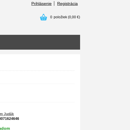
Prihlásenie
Registrácia
0
položiek
(0,00 €)
am Judák
8071624646
ladom