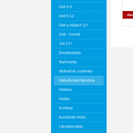
Deti 0-5
Akc
Deti 5-12
Deti a mládež 12+
Deti - Tvorivé
Yoli 17+
Encyklopédie
Maľovanky
Motivačné, ezoterika
Náboženská literatúra
História
Hobby
Komiksy
Kuchárske knihy
Literatúra faktu