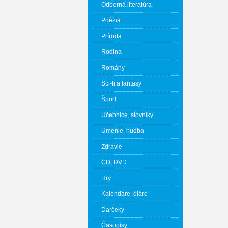
Odborná literatúra
Poézia
Príroda
Rodina
Romány
Sci-fi a fantasy
Šport
Učebnice, slovníky
Umenie, hudba
Zdravie
CD, DVD
Hry
Kalendáre, diáre
Darčeky
Časopisy